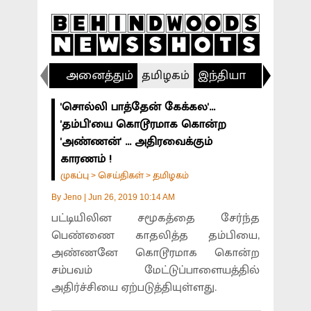
அனைத்தும்
தமிழகம்
இந்தியா
விளையா
'சொல்லி பாத்தேன் கேக்கல'...
'தம்பி'யை கொடூரமாக கொன்ற
'அண்ணன்' ... அதிரவைக்கும்
காரணம் !
முகப்பு
செய்திகள்
தமிழகம்
>
>
By
Jeno
|
Jun 26, 2019 10:14 AM
பட்டியிலின சமூகத்தை சேர்ந்த
பெண்ணை காதலித்த தம்பியை,
அண்ணனே கொடூரமாக கொன்ற
சம்பவம் மேட்டுப்பாளையத்தில்
அதிர்ச்சியை ஏற்படுத்தியுள்ளது.