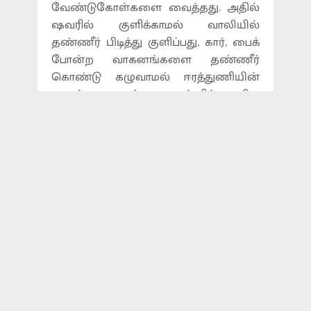
வேண்டுகோள்களை வைத்தது. அதில்
ஷவரில் குளிக்காமல் வாலியில்
தண்ணீர் பிடித்து குளிப்பது, கார், பைக்
போன்ற வாகனங்களை தண்ணீர்
கொண்டு கழுவாமல் ஈரத்துணியின்
மூலம் துடைப்பது உள்ளிட்ட சில
கோரிக்கைகளை மக்கள் முன்
வைத்தது. ஏனென்றால் இதனை
குடிநீராக பயன்படுத்தும் மக்களுக்கு
கிடைக்காமல் போக வாய்ப்பு உள்ளதாக
தெரிவித்தனர். மேலும் லாரிகள் மூலம்
விநியோகம் செய்யப்படும் தண்ணீர்
முழுமையாக மக்களை
சென்றடைவதில்லை புகார்கள்
தொடர்ந்து வந்துள்ளன.
இந்நிலையில் இதற்கு தீர்வுகாணும்
விதமாக மதுரை மாநகராட்சி, தண்ணீர்