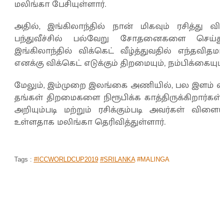
மலிங்கா பேசியுள்ளார்.
அதில், இங்கிலாந்தில் நான் மிகவும் ரசித்
பந்துவீச்சில் பல்வேறு சோதனைகளை செய்துபா
இங்கிலாந்தில் விக்கெட் வீழ்த்துவதில் எந்தவிதம
எனக்கு விக்கெட் எடுக்கும் திறமையும், நம்பிக்கையும
மேலும், இம்முறை இலங்கை அணியில், பல இளம் வீர
தங்கள் திறமைகளை நிரூபிக்க காத்திருக்கிறார்கள்.
அறியும்படி மற்றும் ரசிக்கும்படி அவர்கள் விள
உள்ளதாக மலிங்கா தெரிவித்துள்ளார்.
Tags :
#ICCWORLDCUP2019
#SRILANKA
#MALINGA
‘அடுத்த வாய்ப்பு வரும்போது இத கண்டிப்
உங்ககிட்ட எதாவது ஐடியா இருக்கா? அஸ்