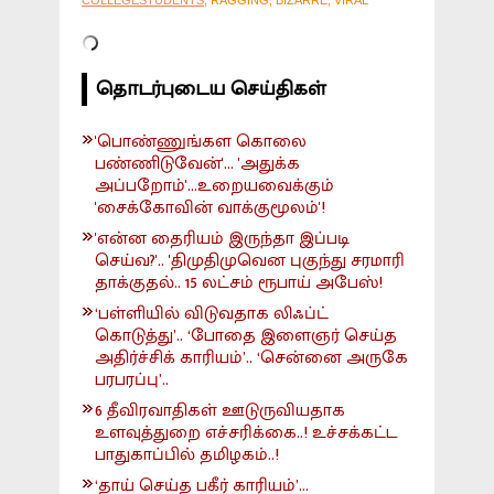
COLLEGESTUDENTS
, RAGGING, BIZARRE, VIRAL
தொடர்புடைய செய்திகள்
'பொண்ணுங்கள கொலை
பண்ணிடுவேன்'... 'அதுக்க
அப்பறோம்'...உறையவைக்கும்
'சைக்கோவின் வாக்குமூலம்'!
'என்ன தைரியம் இருந்தா இப்படி
செய்வ?'.. 'திமுதிமுவென புகுந்து சரமாரி
தாக்குதல்.. 15 லட்சம் ரூபாய் அபேஸ்!
‘பள்ளியில் விடுவதாக லிஃப்ட்
கொடுத்து’.. ‘போதை இளைஞர் செய்த
அதிர்ச்சிக் காரியம்’.. ‘சென்னை அருகே
பரபரப்பு’..
6 தீவிரவாதிகள் ஊடுருவியதாக
உளவுத்துறை எச்சரிக்கை..! உச்சக்கட்ட
பாதுகாப்பில் தமிழகம்..!
‘தாய் செய்த பகீர் காரியம்’...