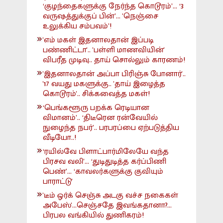
‘குழந்தைகளுக்கு நேர்ந்த கொடூரம்’... ‘3
வருஷத்துக்குப் பின்’... 'நெஞ்சை
உலுக்கிய சம்பவம்’!
'எம் மகள் இதனாலதான் இப்படி
பண்ணிட்டா'.. 'பள்ளி மாணவியின்'
விபரீத முடிவு.. தாய் சொல்லும் காரணம்!
'இதனாலதான் அப்பா பிரிஞ்சு போனார்'..
'17 வயது மகளுக்கு.. 'தாய் இழைத்த
கொடூரம்'.. சிக்கவைத்த மகள்!
‘பெங்களூரு பறக்க ரெடியான
விமானம்’.. ‘திடீரென ரன்வேயில்
நுழைந்த நபர்’.. பரபரப்பை ஏற்படுத்திய
வீடியோ..!
‘ரயில்வே பிளாட்பார்மிலேயே வந்த
பிரசவ வலி’... ‘துடிதுடித்த கர்ப்பிணி
பெண்’... ‘காவலர்களுக்கு குவியும்
பாராட்டு'
'டீம் ஒர்க் செஞ்சு அடகு வச்ச நகைகள்
அபேஸ்'...செஞ்சதே இவங்கதானா?...
பிரபல வங்கியில் துணிகரம்!