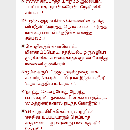
'என்ன காப்பாத்த யாருமே இல்லயா?'..
'பயப்படாத.. நான் வரேன்'.. நெகிழ்ச்சி
சம்பவம்!
‘பறக்க ஆரம்பிச்ச 5 செகண்ட்ல நடந்த
விபரீதம்’.. ‘அடுத்த நொடி பைலட் எடுத்த
மாஸ்டர் ப்ளான்..! நடுங்க வைத்த
சம்பவம்..!
'கொதிக்கும் எண்ணெய்..
மிளகாய்ப்பொடி.. சுத்தியல்'.. 'ஒருவழியா
முடிச்சாச்சு'.. கள்ளக்காதலருடன் சேர்ந்து
மனைவி துணிகரம்!
‘ஓய்வுக்குப் பிறகு’ முதல்முறையாக
களமிறங்கவுள்ள.. ‘பிரபல இந்திய வீரர்’..
‘உற்சாகத்தில் ரசிகர்கள்’..
‘நடந்து சென்றபோது நேர்ந்த
பயங்கரம்’... ‘தங்கையின் கணவருக்கு’...
‘மைத்துனர்களால் நடந்த கொடூரம்’!
‘146 வருட கிரிக்கெட் வரலாற்றில்’
‘சச்சின் உட்பட யாரும் செய்யாத
சாதனை’.. புது வரலாறு படைத்த ‘கிங்’
கோலி..!