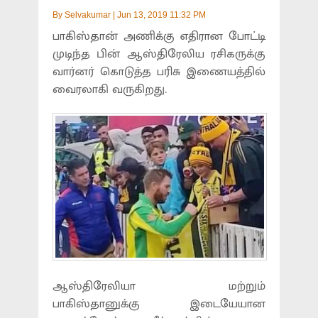
By
Selvakumar
|
Jun 13, 2019 11:32 PM
பாகிஸ்தான் அணிக்கு எதிரான போட்டி
முடிந்த பின் ஆஸ்திரேலிய ரசிகருக்கு
வார்னர் கொடுத்த பரிசு இணையத்தில்
வைரலாகி வருகிறது.
ஆஸ்திரேலியா மற்றும்
பாகிஸ்தானுக்கு இடையேயான