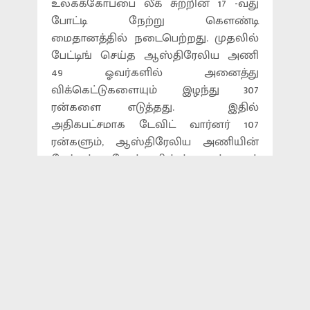
உலகக்கோப்பை லீக் சுற்றின் 17 -வது
போட்டி நேற்று கௌண்டி
மைதானத்தில் நடைபெற்றது. முதலில்
பேட்டிங் செய்த ஆஸ்திரேலிய அணி
49 ஓவர்களில் அனைத்து
விக்கெட்டுகளையும் இழந்து 307
ரன்களை எடுத்தது. இதில்
அதிகபட்சமாக டேவிட் வார்னர் 107
ரன்களும், ஆஸ்திரேலிய அணியின்
கேப்டன் அரோன் ஃபின்ஞ் 82 ரன்களும்
எடுத்தனர்.
இதனை அடுத்து பேட்டிங் செய்த
பாகிஸ்தான் 45.4 ஓவர்களில் 266 ரன்கள்
மட்டுமே எடுத்து அனைத்து
விக்கெட்டுகளையும் இழந்தது.
இதனால் ஆஸ்திரேலிய அணி 41
ரன்கள் வித்தியாசத்தில் வெற்றி