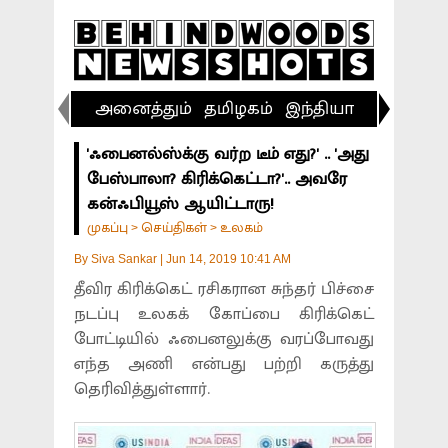
அனைத்தும்
தமிழகம்
இந்தியா
விளையா
'ஃபைனல்ஸ்க்கு வர்ற டீம் எது?' .. 'அது
பேஸ்பாலா? கிரிக்கெட்டா?'.. அவரே
கன்ஃபியூஸ் ஆயிட்டாரு!
முகப்பு
செய்திகள்
உலகம்
>
>
By
Siva Sankar
|
Jun 14, 2019 10:41 AM
தீவிர கிரிக்கெட் ரசிகரான சுந்தர் பிச்சை
நடப்பு உலகக் கோப்பை கிரிக்கெட்
போட்டியில் ஃபைனலுக்கு வரப்போவது
எந்த அணி என்பது பற்றி கருத்து
தெரிவித்துள்ளார்.