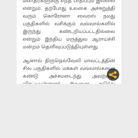
மனிதர்களுக்கு எந்த பாதிப்பும் இல்லை
என்றும், தற்போது உலகை அச்சுறுத்தி
வரும் கொரோனா வைரஸ் நமது
பகுதிகளில் வசிக்கும் வவ்வால்களில்
இருந்து கண்டறியப்பட்டதில்லை
என்றும் இந்திய மருத்துவ ஆராய்ச்சி
மன்றம் தெளிவுப்படுத்தியுள்ளது.
ஆனால் திருநெல்வேலி மாவட்டத்தின்
சில பகுதிகளில் மக்கள் வவ்வால்களை
கண்டு அச்சமடைந்து அவற்றை
விரட்டியுள்ளனர். இதனை அடுத்து
திருநெல்வேலி மாவட்டம்
மணிமுத்தாறில் இயங்கி வரும்
அகத்தியமலை மக்கள்சார்
இயற்கைவள காப்பு மையம்,
முன்னீர்பள்ளம் முத்தமிழ் பள்ளி மற்றும்
நெல்லை இயற்கை சங்கம் ஆகியவை
இணைந்து திருநெல்வேலியில் உள்ள