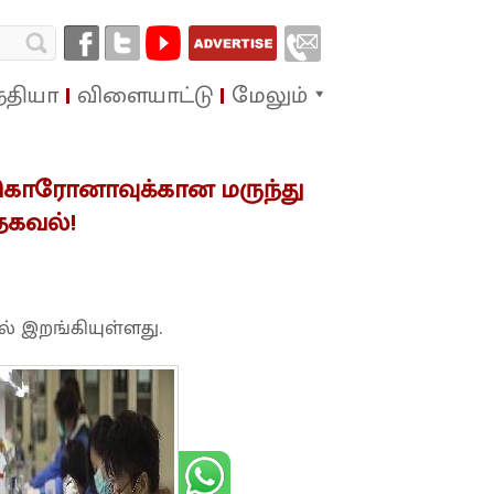
்தியா
விளையாட்டு
மேலும்
 கொரோனாவுக்கான மருந்து
 தகவல்!
 இறங்கியுள்ளது.