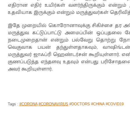
எதிரான எதிர் உயிர்கள் வளர்ந்திருக்கும் என்ற
உதவியாக இருக்கும் என்றும் மருத்துவர்கள் தெரிவித
இதே முறையில் கொரோனாவுக்கு சிகிச்சை தர அமெர
மருத்துவ கட்டுப்பாட்டு அமைப்பின் ஒப்புதலை 
நடைமுறைதான் என்றும் பல்வேறு தொற்று நோய்
வெகுவாக பயன் தந்துள்ளதாகவும், வாஷிங்டன்
மருத்துவர் ஜாஃப்ரி ஹெண்டர்சன் கூறியுள்ளார
குணப்படுத்த எந்தளவு உதவும் என்பது பரிசோதனைக
அவர் கூறியுள்ளார்.
Tags :
#CORONA
#CORONAVIRUS
#DOCTORS #CHINA #COVID19
கொரோனா அச்சுறுத்தலால்... மருத்துவ