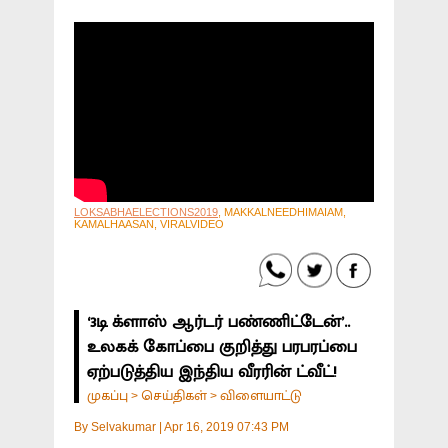
LOKSABHAELECTIONS2019
, MAKKALNEEDHIMAIAM,
KAMALHAASAN, VIRALVIDEO
‘3டி க்ளாஸ் ஆர்டர் பண்ணிட்டேன்’..
உலகக் கோப்பை குறித்து பரபரப்பை
ஏற்படுத்திய இந்திய வீரரின் ட்வீட்!
முகப்பு
செய்திகள்
விளையாட்டு
>
>
By
Selvakumar
|
Apr 16, 2019 07:43 PM