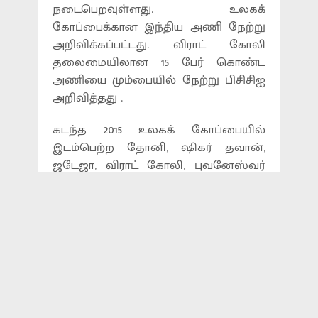
நடைபெறவுள்ளது. உலகக்
கோப்பைக்கான இந்திய அணி நேற்று
அறிவிக்கப்பட்டது. விராட் கோலி
தலைமையிலான 15 பேர் கொண்ட
அணியை மும்பையில் நேற்று பிசிசிஐ
அறிவித்தது .
கடந்த 2015 உலகக் கோப்பையில்
இடம்பெற்ற தோனி, ஷிகர் தவான்,
ஜடேஜா, விராட் கோலி, புவனேஸ்வர்
குமார், முஹமது ஷமி, ரோஹித் சர்மா
ஆகிய 7 வீரர்களுக்கு இந்த முறையும்
மீண்டும் வாய்ப்பளிக்கப்பட்டுள்ளது.
தினேஷ் கார்த்திக், விஜய் சங்கர் ஆகிய
இரண்டு தமிழ்நாட்டு வீரர்களும்
அணியில் இடம்பெற்றுள்ளார்கள்.
2015 உலகக் கோப்பைப் போட்டியில்