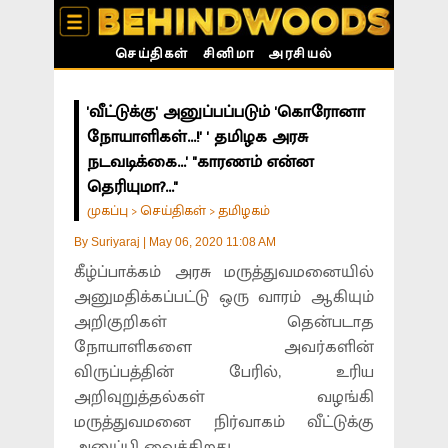
செய்திகள்
சினிமா
அரசியல்
'வீட்டுக்கு' அனுப்பப்படும் 'கொரோனா
நோயாளிகள்...!' ' தமிழக அரசு
நடவடிக்கை...' ''காரணம் என்ன
தெரியுமா?...''
முகப்பு
செய்திகள்
தமிழகம்
>
>
By
Suriyaraj
|
May 06, 2020 11:08 AM
கீழ்ப்பாக்கம் அரசு மருத்துவமனையில்
அனுமதிக்கப்பட்டு ஒரு வாரம் ஆகியும்
அறிகுறிகள் தென்படாத
நோயாளிகளை அவர்களின்
விருப்பத்தின் பேரில், உரிய
அறிவுறுத்தல்கள் வழங்கி
மருத்துவமனை நிர்வாகம் வீட்டுக்கு
அனுப்பி வைக்கிறது.