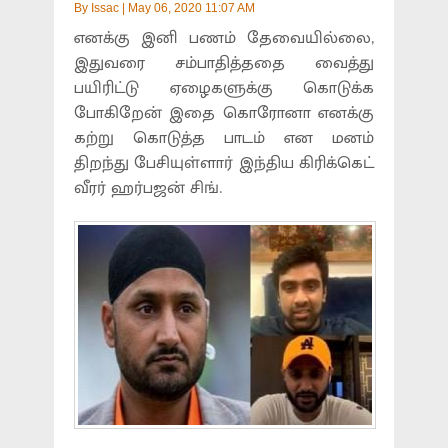
By
Issac
|
May 06, 2020 11:07 AM
எனக்கு இனி பணம் தேவையில்லை,
இதுவரை சம்பாதித்ததை வைத்து
பயிரிட்டு ஏழைகளுக்கு கொடுக்க
போகிறேன் இதை கொரோனா எனக்கு
கற்று கொடுத்த பாடம் என மனம்
திறந்து பேசியுள்ளார் இந்திய கிரிக்கெட்
வீரர் ஹர்பஜன் சிங்.