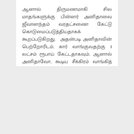
ஆனால் திருமணமாகி சில
மாதங்களுக்கு பின்னர் அனிதாவை
ஜீவானந்தம் வரதட்சணை கேட்டு
கொடுமைப்படுத்தியதாகக்
கூறப்படுகிறது. அதன்படி அனிதாவின்
பெற்றோரிடம், கார் வாங்குவதற்கு 3
லட்சம் ரூபாய் கேட்டதாகவும், ஆனால்
அனிதாவோ, கூடிய சீக்கிரம் வாங்கித்
தருவதாகக் கூறியதாகவும்
கூறப்படுகிறது.
இந்த நிலையில்தான், அனிதாவின்
கணவர் ஜீவானந்தம், அனிதாவின்
தாயாருக்கு போன் செய்து, ‘உங்க
பொண்ணு தூக்கு போட்டுக்கிட்டு, வந்து
தூக்கிட்டு போங்க’ என்று கூறியுள்ளார்.
இதனால் ஜீவானந்தத்தின் ஊருக்கு