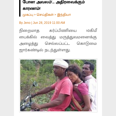
போன அவலம்'... அதிரவைக்கும்
காரணம்!
முகப்பு
செய்திகள்
இந்தியா
>
>
By
Jeno
|
Jun 28, 2019 11:00 AM
நிறைமாத கர்ப்பிணியை 10கிமீ
பைக்கில் வைத்து மருத்துவமனைக்கு
அழைத்து செல்லப்பட்ட கொடுமை
ஜார்கண்டில் நடந்துள்ளது.