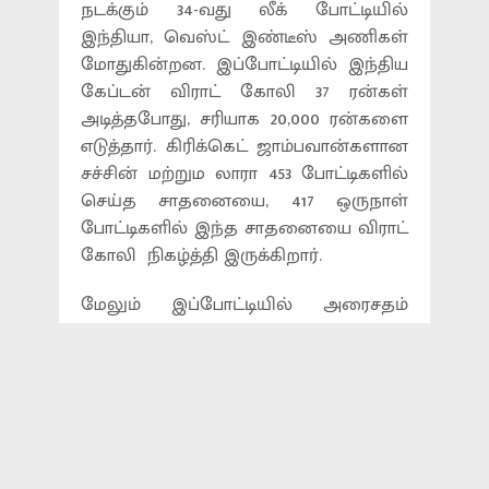
நடக்கும் 34-வது லீக் போட்டியில்
இந்தியா, வெஸ்ட் இண்டீஸ் அணிகள்
மோதுகின்றன. இப்போட்டியில் இந்திய
கேப்டன் விராட் கோலி 37 ரன்கள்
அடித்தபோது, சரியாக 20,000 ரன்களை
எடுத்தார். கிரிக்கெட் ஜாம்பவான்களான
சச்சின் மற்றும லாரா 453 போட்டிகளில்
செய்த சாதனையை, 417 ஒருநாள்
போட்டிகளில் இந்த சாதனையை விராட்
கோலி நிகழ்த்தி இருக்கிறார்.
மேலும் இப்போட்டியில் அரைசதம்
கடந்த இந்திய கேப்டன் விராட் கோலி,
தற்போதைய உலகக்கோப்பை
அரங்கில், அதிக அரைசதம் அடித்த
வீரர்கள் பட்டியலில் ‘நம்பர்-1’ இடத்திற்கு
முன்னேறினார். இதன் மூலம் ஒரே
உலகக்கோப்பை தொடரில் அதிக