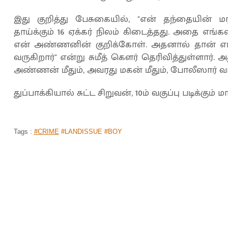
இது குறித்து பேசுகையில், "என் தந்தையின் மர
தாய்க்கும் 16 ஏக்கர் நிலம் கிடைத்தது. அதை எங்
என் அண்ணனின் குறிக்கோள். அதனால் தான் எங
வருகிறார்" என்று சுமீத் கௌர் தெரிவித்துள்ளார். 
அண்ணன் மீதும், அவரது மகன் மீதும், போலீஸார் வழக
துப்பாக்கியால் சுட்ட சிறுவன், 10ம் வகுப்பு படிக்கும
Tags :
#CRIME
#LANDISSUE #BOY
WATCH VIDEO: பாலத்தில் நின்றுக் கொண்டு
போன மக்கள்... துரிதமாக செயல்பட்ட போ
முகப்பு
செய்திகள்
தமிழகம்
>
>
By
Sangeetha
|
Jan 17, 2020 03:37 PM