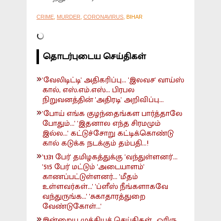
CRIME
,
MURDER
,
CORONAVIRUS
, BIHAR
தொடர்புடைய செய்திகள்
'வேலிடிட்டி' அதிகரிப்பு... 'இலவச' வாய்ஸ்
கால், எஸ்.எம்.எஸ்... பிரபல
நிறுவனத்தின் 'அதிரடி' அறிவிப்பு...
'போய் எங்க குழந்தைங்கள பார்த்தாலே
போதும்...' 'இதனால எந்த சிரமமும்
இல்ல...' கட்டுச்சோறு கட்டிக்கொண்டு
கால் கடுக்க நடக்கும் தம்பதி...!
'1,131 பேர்' தமிழகத்துக்கு 'வந்துள்ளனர்'...
'515 பேர்' மட்டும் 'அடையாளம்'
காணப்பட்டுள்ளனர்... 'மீதம்
உள்ளவர்கள்...' 'ப்ளீஸ் நீங்களாகவே
வந்துருங்க...' 'சுகாதாரத்துறை
வேண்டுகோள்...'
இன்றைய முக்கியச் செய்திகள்.. ஓரிரு