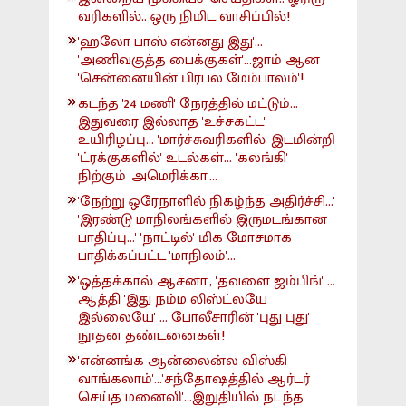
வரிகளில்.. ஒரு நிமிட வாசிப்பில்!
'ஹலோ பாஸ் என்னது இது'...
'அணிவகுத்த பைக்குகள்'...ஜாம் ஆன
'சென்னையின் பிரபல மேம்பாலம்'!
கடந்த '24 மணி' நேரத்தில் மட்டும்...
இதுவரை இல்லாத 'உச்சகட்ட'
உயிரிழப்பு... 'மார்ச்சுவரிகளில்' இடமின்றி
'ட்ரக்குகளில்' உடல்கள்... 'கலங்கி'
நிற்கும் 'அமெரிக்கா'...
'நேற்று ஒரேநாளில் நிகழ்ந்த அதிர்ச்சி...'
'இரண்டு மாநிலங்களில் இருமடங்கான
பாதிப்பு...' 'நாட்டில்' மிக மோசமாக
பாதிக்கப்பட்ட 'மாநிலம்'...
'ஒத்தக்கால் ஆசனா', 'தவளை ஜம்பிங்' ...
ஆத்தி 'இது நம்ம லிஸ்ட்லயே
இல்லையே' ... போலீசாரின் 'புது புது'
நூதன தண்டனைகள்!
'என்னங்க ஆன்லைன்ல விஸ்கி
வாங்கலாம்'...'சந்தோஷத்தில் ஆர்டர்
செய்த மனைவி'...இறுதியில் நடந்த