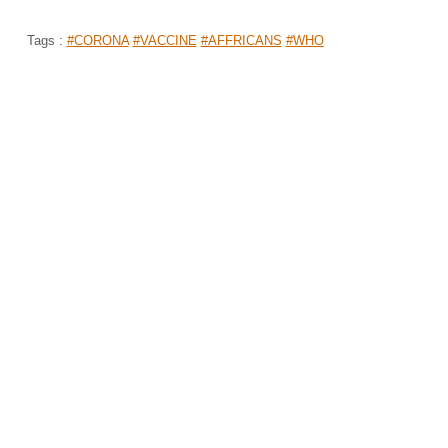
Tags :
#CORONA
#VACCINE
#AFFRICANS
#WHO
கொரோனா சிகிச்சைக்கு பயன்படும்... 'H
(ஹைட்ராக்சிகுளோரோகுயின்) மருந்தை..
இந்தியா முடிவு!
முகப்பு
செய்திகள்
உலகம்
>
>
By
Manishankar
|
Apr 07, 2020 01:35 PM
அமெரிக்காவுக்கு ஹைட்ராக்சிகுளோரோகுயின் 
ஏற்றுமதி செய்ய மத்திய அரசு முடிவு செய்துள்ளது.