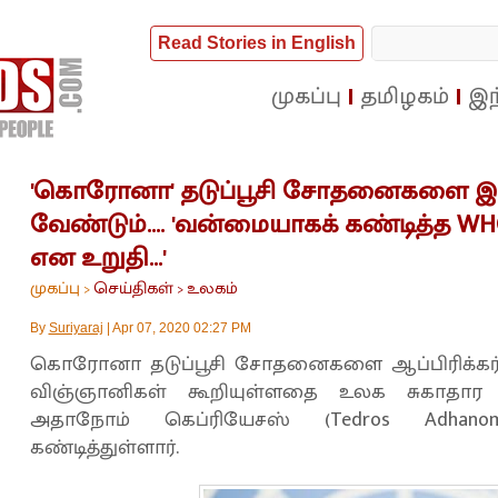
Read Stories in English
முகப்பு
தமிழகம்
இந
'கொரோனா' தடுப்பூசி சோதனைகளை இவர
வேண்டும்.... 'வன்மையாகக் கண்டித்த WHO
என உறுதி...'
முகப்பு
செய்திகள்
உலகம்
>
>
By
Suriyaraj
|
Apr 07, 2020 02:27 PM
கொரோனா தடுப்பூசி சோதனைகளை ஆப்பிரிக்கர்க
விஞ்ஞானிகள் கூறியுள்ளதை உலக சுகாதார
அதாநோம் கெப்ரியேசஸ் (Tedros Adhanom
கண்டித்துள்ளார்.