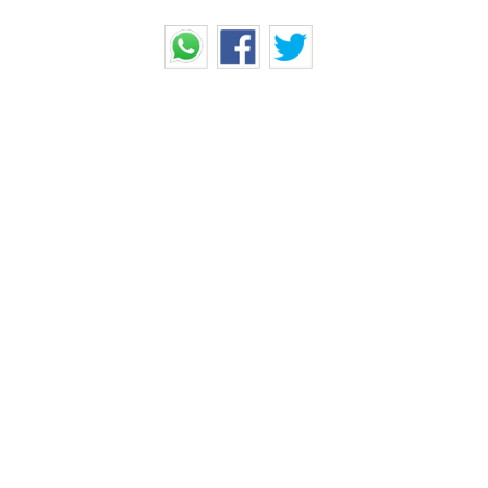
YDROXYCHLOROQUINE'
. அமெரிக்காவுக்கு வழங்க
(Hydroxychloroquine) மருந்தை