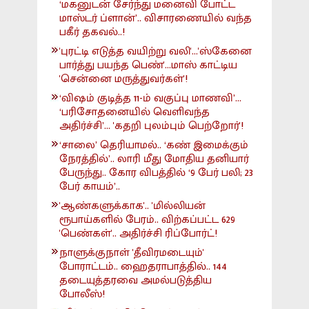
‘மகனுடன் சேர்ந்து மனைவி போட்ட
மாஸ்டர் ப்ளான்’.. விசாரணையில் வந்த
பகீர் தகவல்..!
'புரட்டி எடுத்த வயிற்று வலி'...'ஸ்கேனை
பார்த்து பயந்த பெண்'...மாஸ் காட்டிய
'சென்னை மருத்துவர்கள்'!
‘விஷம் குடித்த 11-ம் வகுப்பு மாணவி’...
‘பரிசோதனையில் வெளிவந்த
அதிர்ச்சி’... 'கதறி புலம்பும் பெற்றோர்'!
‘சாலை’ தெரியாமல்.. ‘கண் இமைக்கும்
நேரத்தில்’.. லாரி மீது மோதிய தனியார்
பேருந்து.. கோர விபத்தில் ‘9 பேர் பலி; 23
பேர் காயம்’..
'ஆண்களுக்காக'.. 'மில்லியன்
ரூபாய்களில் பேரம்.. விற்கப்பட்ட 629
'பெண்கள்'.. அதிர்ச்சி ரிப்போர்ட்!
நாளுக்குநாள் 'தீவிரமடையும்'
போராட்டம்.. ஹைதராபாத்தில்.. 144
தடையுத்தரவை அமல்படுத்திய
போலீஸ்!