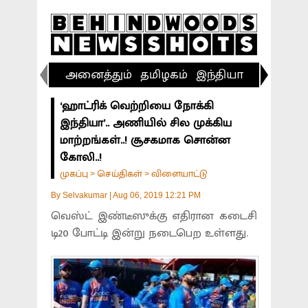
அனைத்தும்
தமிழகம்
இந்தியா
விளையா
‘ஹாட்ரிக் வெற்றியை நோக்கி
இந்தியா’.. அணியில் சில முக்கிய
மாற்றங்கள்..! சூசகமாக சொன்ன
கோலி..!
முகப்பு
செய்திகள்
விளையாட்டு
>
>
By
Selvakumar
|
Aug 06, 2019 12:21 PM
வெஸ்ட் இண்டீஸுக்கு எதிரான கடைசி
டி20 போட்டி இன்று நடைபெற உள்ளது.