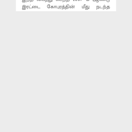
இரட்டை கோபுரத்தின் மீது நடந்த
தாக்குதலை நினைவுபடுத்துவதாக
தெரிவித்துள்ளனர். மேலும்
ஹெலிகாப்டரில் ஏற்பட்ட இயந்திர
கோளாறு காரணமாகதான் விபத்து
ஏற்பட்டதாகவும், இதுகுறித்து மக்கள்
அச்சப்பட்டதேவையில்லை என
அந்நாட்டு அரசு தெரிவித்துள்ளது.
விபத்து ஏற்படுவதற்கு முன்னர்
ஹெலிகாப்டர் கட்டுப்பாட்டை இழந்து
வானில் அங்குமிங்கும் சென்ற
காட்சிகள் வெளியாகியுள்ளன.
HELICOPTERCRASH, AMERICA
தொடர்புடைய செய்திகள்