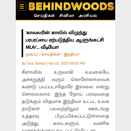
செய்திகள்
சினிமா
அரசியல்
‘காவலரின் காலில் விழுந்து
பரபரப்பை ஏற்படுத்திய ஆளுங்கட்சி
MLA!’... வீடியோ!
முகப்பு
செய்திகள்
இந்தியா
>
>
By
Siva Sankar
|
Apr 02, 2020 09:00 PM
சீனாவில் உருவாகி உலகையே
அச்சுறுத்தி வரும் கொரோனாவைக்
கண்டு பயப்படாதோரே இல்லை என்று
சொல்லலாம். இந்த நோய் பரவுவதை
தடுக்கும் விதமாக இந்தியா உட்பட உலக
நாடுகள் பலவற்றிலும் ஊரடங்கு
உத்தரவு பிறப்பிக்கப்பட்டுள்ளதை
அடுத்து, கடைகளும், வணிக
வளாகங்களும் மூடப்பட்டுவிட்டன.