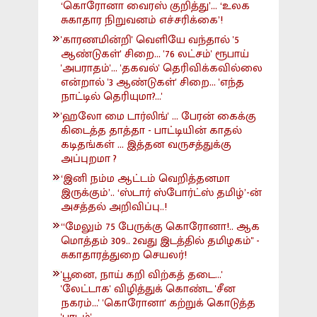
‘கொரோனா வைரஸ் குறித்து’... ‘உலக
சுகாதார நிறுவனம் எச்சரிக்கை’!
'காரணமின்றி' வெளியே வந்தால் '5
ஆண்டுகள்' சிறை... '76 லட்சம்' ரூபாய்
'அபராதம்'... 'தகவல்' தெரிவிக்கவில்லை
என்றால் '3 ஆண்டுகள்' சிறை... 'எந்த
நாட்டில் தெரியுமா?...'
'ஹலோ மை டார்லிங்' ... பேரன் கைக்கு
கிடைத்த தாத்தா - பாட்டியின் காதல்
கடிதங்கள் ... இத்தன வருசத்துக்கு
அப்புறமா ?
‘இனி நம்ம ஆட்டம் வெறித்தனமா
இருக்கும்’.. ‘ஸ்டார் ஸ்போர்ட்ஸ் தமிழ்’-ன்
அசத்தல் அறிவிப்பு..!
“மேலும் 75 பேருக்கு கொரோனா!.. ஆக
மொத்தம் 309.. 2வது இடத்தில் தமிழகம்" -
சுகாதாரத்துறை செயலர்!
'பூனை, நாய் கறி விற்கத் தடை...'
'லேட்டாக' விழித்துக் கொண்ட 'சீன
நகரம்...' 'கொரோனா' கற்றுக் கொடுத்த