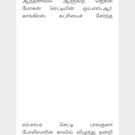
ஆந்திராவில் ஆளுகிற ஜெகன்
மோகன் ரெட்டியின் ஒய்.எஸ்.ஆர்.
காங்கிரஸ் கட்சியைச் சேர்ந்த
எம்.எல்.ஏ செட்டி பால்குனா
போலீஸாரின் காலில் விழுந்து நன்றி