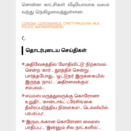
சொன்ன காட்சிகள் வீடியோவாக வலம்
வந்து நெகிழவைத்துள்ளன.
CORONA
,
CORONAVIRUS
, CHETTYPALGUNA, MLA,
POLICE, ANDHRAPRADESH
தொடர்புடைய செய்திகள்
அதிவேகத்தில் 'மோதிவிட்டு' நிற்காமல்
சென்ற 'கார்'... துரத்திச் சென்று
பார்த்தபோது... 'ஒட்டுநர்' இருக்கையில்
இருந்த 'நாய்'... 'அதிரவைக்கும்'
சம்பவம்...
எய்ம்ஸ் மருத்துவருக்கு கொரோனா
உறுதி!... 'கான்டாக்ட் ட்ரேசிங்'கை
தீவிரப்படுத்திய நிர்வாகம்!... டெல்லியில்
பரபரப்பு!
‘இருமடங்கான கொரோனா வைரஸ்
பாதிப்பு’... ‘இன்னும் சில நாட்களில்’...