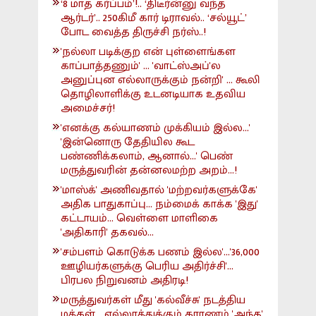
‘8 மாத கர்ப்பம்’!.. ‘திடீர்ன்னு வந்த
ஆர்டர்’.. 250கிமீ கார் டிராவல்.. ‘சல்யூட்’
போட வைத்த திருச்சி நர்ஸ்..!
'நல்லா படிக்குற என் புள்ளைங்கள
காப்பாத்தணும்' ... 'வாட்ஸ்அப்'ல
அனுப்புன எல்லாருக்கும் நன்றி' ... கூலி
தொழிலாளிக்கு உடனடியாக உதவிய
அமைச்சர்!
'எனக்கு கல்யாணம் முக்கியம் இல்ல...'
'இன்னொரு தேதியில கூட
பண்ணிக்கலாம், ஆனால்...' பெண்
மருத்துவரின் தன்னலமற்ற அறம்...!
'மாஸ்க்' அணிவதால் 'மற்றவர்களுக்கே'
அதிக பாதுகாப்பு... நம்மைக் காக்க 'இது'
கட்டாயம்... வெள்ளை மாளிகை
'அதிகாரி' தகவல்...
'சம்பளம் கொடுக்க பணம் இல்ல'...'36,000
ஊழியர்களுக்கு பெரிய அதிர்ச்சி'...
பிரபல நிறுவனம் அதிரடி!
மருத்துவர்கள் மீது 'கல்வீச்சு' நடத்திய
மக்கள்... எல்லாத்துக்கும் காரணம் 'அந்த'