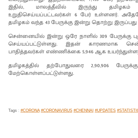
இதில், மாலத்தீவில் இருந்து தமிழ
உறுதிசெய்யப்பட்டவர்கள் 6 பேர் உள்ளனர். அதே
தமிழகம் வந்த 43 பேருக்கு இன்று தொற்று இருப்பது
சென்னையில் இன்று ஒரே நாளில் 309 பேருக்கு
செய்யப்பட்டுள்ளது. இதன் காரணமாக ச
பாதித்தவர்கள் எண்ணிக்கை 5,946 ஆக உயர்ந்துள்ளத
தமிழகத்தில் தற்போதுவரை 2,90,906 பேர
மேற்கொள்ளப்பட்டுள்ளது.
Tags :
#CORONA
#CORONAVIRUS
#CHENNAI
#UPDATES
#STATISTI
'அடுத்த' வாரம் உங்களுக்கு இருக்கு... அ