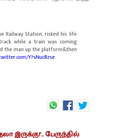
e Railway Station, risked his life
rack while a train was coming
ed the man up the platform&then
.twitter.com/Y7sNucBzse
லா இருக்கு!'.. பேருந்தில்