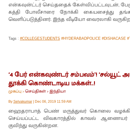
என்கவுன்ட்டர் செய்ததைக் கேள்விப்பட்டவுடன், ப
கத்தி போலீசாரை நோக்கி கையசைத்து தங்கள
வெளிப்படுத்தினர். இந்த வீடியோ வைரலாகி வருகிற
Tags :
#COLLEGESTUDENTS
#HYDERABADPOLICE #DISHACASE #
‘4 பேர் என்கவுண்டர் சம்பவம்’! ‘சல்யூட் 
தூக்கி கொண்டாடிய மக்கள்..!
முகப்பு
செய்திகள்
இந்தியா
>
>
By
Selvakumar
|
Dec 06, 2019 11:59 AM
ஹைதராபாத் பெண் மருத்துவர் கொலை வழக்கி
செய்யப்பட்ட விவகாரத்தில் காவல் ஆணையர் வி
குவிந்து வருகின்றன.