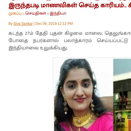
இருந்தபடி மாணவிகள் செய்த காரியம்.. ச
முகப்பு
செய்திகள்
இந்தியா
>
>
By
Siva Sankar
|
Dec 06, 2019 12:12 PM
கடந்த 27ம் தேதி புதன் கிழமை மாலை, தெலுங்கான
போதை நபர்களால் பலாத்காரம் செய்யப்பட்டு எ
இந்தியாவை உலுக்கியது.