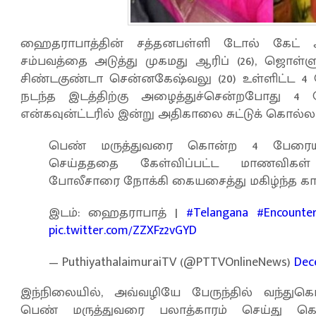
ஹைதராபாத்தின் சத்தனபள்ளி டோல் கேட்
சம்பவத்தை அடுத்து முகமது ஆரிப் (26), ஜொள்ளு
சிண்டகுண்டா சென்னகேஷ்வலு (20) உள்ளிட்ட 4 பே
நடந்த இடத்திற்கு அழைத்துச்சென்றபோது 4 ப
என்கவுன்ட்டரில் இன்று அதிகாலை சுட்டுக் கொல்லப
பெண் மருத்துவரை கொன்ற 4 பேரையும்
செய்தததை கேள்விப்பட்ட மாணவிகள்
போலீசாரை நோக்கி கையசைத்து மகிழ்ந்த காட
இடம்: ஹைதராபாத் |
#Telangana
#Encounte
pic.twitter.com/ZZXFz2vGYD
— PuthiyathalaimuraiTV (@PTTVOnlineNews)
Dec
இந்நிலையில், அவ்வழியே பேருந்தில் வந்துக
பெண் மருத்துவரை பலாத்காரம் செய்து 