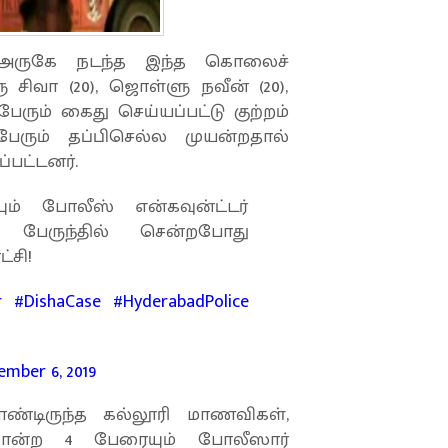
 அருகே நடந்த இந்த கொலைச்
 சிவா (20), ஜொள்ளு நவீன் (20),
ரும் கைது செய்யப்பட்டு குற்றம்
ேரும் தப்பிசெல்ல முயன்றதால்
்பட்டனர்.
 போலீஸ் என்கவுன்ட்டர்
 பேருந்தில் சென்றபோது
்சி!
r
#DishaCase
#HyderabadPolice
ember 6, 2019
ொண்டிருந்த கல்லூரி மாணவிகள்,
கொன்ற 4 பேரையும் போலீஸார்