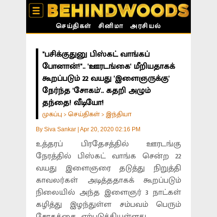
செய்திகள்
சினிமா
அரசியல்
"பசிக்குதுனு பிஸ்கட் வாங்கப்
போனான்!".. 'ஊரடங்கை' மீறியதாகக்
கூறப்படும் 22 வயது 'இளைஞருக்கு'
நேர்ந்த 'சோகம்'.. கதறி அழும்
தந்தை! வீடியோ!
முகப்பு
செய்திகள்
இந்தியா
>
>
By
Siva Sankar
|
Apr 20, 2020 02:16 PM
உத்தரப் பிரதேசத்தில் ஊரடங்கு
நேரத்தில் பிஸ்கட் வாங்க சென்ற 22
வயது இளைஞரை தடுத்து நிறுத்தி
காவலர்கள் அடித்ததாகக் கூறப்படும்
நிலையில் அந்த இளைஞர் 3 நாட்கள்
கழித்து இழந்துள்ள சம்பவம் பெரும்
சோகத்தை ஏற்படுத்தியுள்ளது.