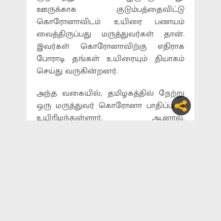
ஊருக்காக குடும்பத்தைவிட்டு
கொரோனாவிடம் உயிரை பணயம்
வைத்திருப்பது மருத்துவர்கள் தான்.
இவர்கள் கொரோனாவிற்கு எதிராக
போராடி தங்கள் உயிரையும் தியாகம்
செய்து வருகின்றனர்.
அந்த வகையில், தமிழகத்தில் நேற்று
ஒரு மருத்துவர் கொரோனா பாதிப்பால்
உயிரிழந்துள்ளார். ஆனால்,
மக்களுக்காக உயிர்தியாகம் செய்த
மருத்துவரின் உடலை அடக்கம் செய்ய
மக்களே அனுமதிக்காமல் எதிர்ப்பு
தெரிவிக்கின்றனர். இதனால்,
மருத்துவர்களின் உடலை அடக்கம்
செய்ய தடுப்பவர்களை இரும்புக்கரம்
கொண்டு ஒடுக்க வேண்டும் என அரசு
மருத்துவர்கள் சங்கம் தெரிவித்துள்ளது.