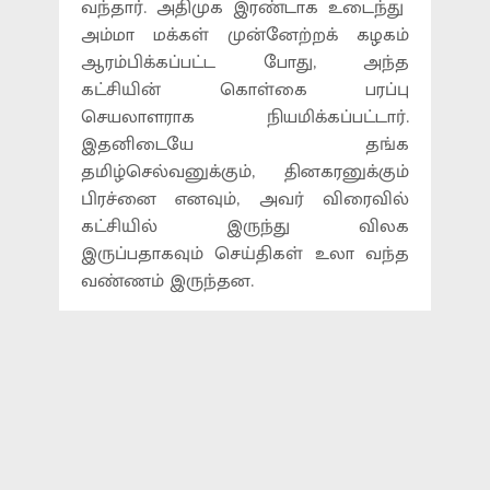
வந்தார். அதிமுக இரண்டாக உடைந்து
அம்மா மக்கள் முன்னேற்றக் கழகம்
ஆரம்பிக்கப்பட்ட போது, அந்த
கட்சியின் கொள்கை பரப்பு
செயலாளராக நியமிக்கப்பட்டார்.
இதனிடையே தங்க
தமிழ்செல்வனுக்கும், தினகரனுக்கும்
பிரச்னை எனவும், அவர் விரைவில்
கட்சியில் இருந்து விலக
இருப்பதாகவும் செய்திகள் உலா வந்த
வண்ணம் இருந்தன.
இந்நிலையில் தங்க தமிழ்செல்வன்,
தொலைபேசி உரையாடலில்
தினகரனை கடுமையாக விமர்சிக்கும்
ஆடியோ ஒன்று வெளியாகி பரபரப்பை
ஏற்படுத்தியது. இதனிடையே இந்த
விவகாரம் குறித்து தேனி மாவட்ட