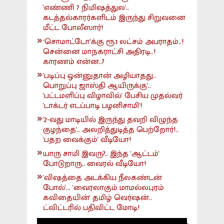
'எண்ணி 7 நிமிஷத்துல'..
கடத்தல்காரர்களிடம் இருந்து சிறுவனை
மீட்ட போலீஸார்!
‘சொமாட்டோ’க்கு ரூ.1 லட்சம் அபராதம்..!
சென்னை மாநகராட்சி அதிரடி..!
காரணம் என்ன..?
'படிப்பு ஒன்னுதான் அழியாதது..
பொறுப்பு ஜாஸ்தி ஆயிருக்கு'..
'பட்டமளிப்பு விழாவில்' பேசிய முதல்வர்
'டாக்டர் எடப்பாடி பழனிசாமி'!
'2-வது மாடியில் இருந்து தவறி விழுந்த
குழந்தை'.. அலறித்துடித்த பெற்றோர்!..
'பதற வைக்கும்' வீடியோ!
யாரு சாமி இவரு?.. இந்த 'ஆட்டம்'
போடுறாரு.. வைரல் வீடியோ!
'விஷத்தை அடக்கிய நீலகண்டன்
போல்'... 'வைரலாகும் மாமல்லபுரம்
கவிதையின்' தமிழ் வெர்ஷன்..
ட்விட்டரில் பதிவிட்ட மோடி!