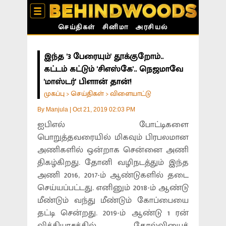
செய்திகள்
சினிமா
அரசியல்
இந்த '3 பேரையும்' தூக்குறோம்..
கட்டம் கட்டும் 'சிஎஸ்கே'.. நெஜமாவே
'மாஸ்டர்' பிளான் தான்!
முகப்பு
செய்திகள்
விளையாட்டு
>
>
By
Manjula
|
Oct 21, 2019 02:03 PM
ஐபிஎல் போட்டிகளை
பொறுத்தவரையில் மிகவும் பிரபலமான
அணிகளில் ஒன்றாக சென்னை அணி
திகழ்கிறது. தோனி வழிநடத்தும் இந்த
அணி 2016, 2017-ம் ஆண்டுகளில் தடை
செய்யப்பட்டது. எனினும் 2018-ம் ஆண்டு
மீண்டும் வந்து மீண்டும் கோப்பையை
தட்டி சென்றது. 2019-ம் ஆண்டு 1 ரன்
வித்தியாசத்தில் தோல்வியைத்