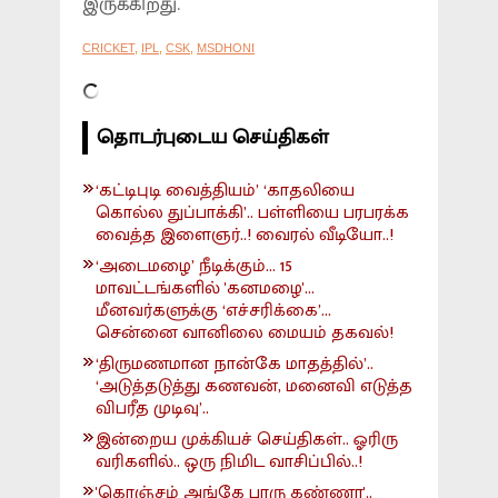
இருக்கிறது.
CRICKET
,
IPL
,
CSK
,
MSDHONI
தொடர்புடைய செய்திகள்
‘கட்டிபுடி வைத்தியம்’ ‘காதலியை
கொல்ல துப்பாக்கி’.. பள்ளியை பரபரக்க
வைத்த இளைஞர்..! வைரல் வீடியோ..!
‘அடைமழை’ நீடிக்கும்... 15
மாவட்டங்களில் 'கனமழை'...
மீனவர்களுக்கு ‘எச்சரிக்கை’...
சென்னை வானிலை மையம் தகவல்!
‘திருமணமான நான்கே மாதத்தில்’..
‘அடுத்தடுத்து கணவன், மனைவி எடுத்த
விபரீத முடிவு’..
இன்றைய முக்கியச் செய்திகள்.. ஓரிரு
வரிகளில்.. ஒரு நிமிட வாசிப்பில்..!
'கொஞ்சம் அங்கே பாரு கண்ணா'..