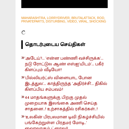
MAHARASHTRA, LORRYDRIVER, BRUTALATTACK, ROD,
PRIVATEPARTS, DISTURBING, VIDEO, VIRAL, SHOCKING
தொடர்புடைய செய்திகள்
'அடேய்'!... 'என்ன பண்ணி வச்சிருக்க'...
நடு ரோட்டுல ஆண் எஸ்ஐ'யிடம்'... பகீர்
கிளப்பும் வீடியோ!
'பில்லியர்ட்ஸ் விளையாட போன
இடத்துல'... காத்திருந்த 'அதிர்ச்சி'... திகில்
கிளப்பிய சம்பவம்!
44 மாதங்களுக்கு பிறகு முதல்
முறையாக இலங்கை அணி செய்த
சாதனை..! உற்சாகத்தில் ரசிகர்கள்..!
‘உலகின் பிரபலமான டிவி நிகழ்ச்சியில்
பங்கேற்றுள்ள பிரதமர் மோடி..’
வைரலாகும் ட்ரைலர்..