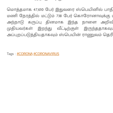
மொத்தமாக 47,610 பேர் இதுவரை ஸ்பெயினில் பாதிக்
மணி நேரத்தில் மட்டும் 738 பேர் கொரோனாவுக்கு
அந்நாடு கருப்பு தினமாக இந்த நாளை அறிவித
முதியவர்கள் இறந்து வீட்டிற்குள் இருந்ததாக
அப்புறப்படுத்தியதாகவும் ஸ்பெயின் ராணுவம் தெரிவி
Tags :
#CORONA
#CORONAVIRUS
கொரோனாவை 'தடுக்க' உதவுறோம்... ஆனா
நீங்களும் ... இந்தியாவுக்கு 'ரெக்வஸ்ட்' வி
பாருங்க?
முகப்பு
செய்திகள்
உலகம்
>
>
By
Manjula
|
Mar 26, 2020 01:01 AM