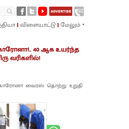
்தியா
விளையாட்டு
மேலும்
கொரோனா!.. 40 ஆக உயர்ந்த
ிரு வரிகளில்!
கு கொரோனா வைரஸ் தொற்று உறுதி