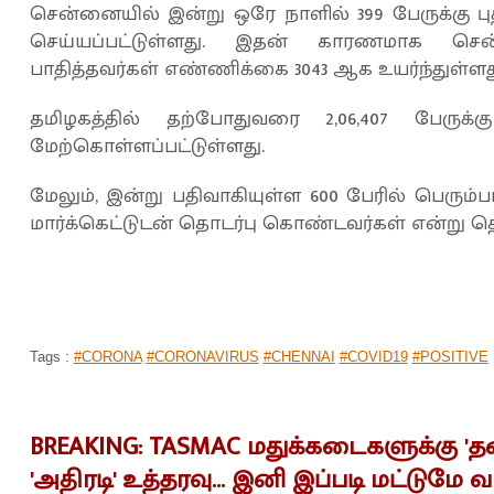
சென்னையில் இன்று ஒரே நாளில் 399 பேருக்கு
செய்யப்பட்டுள்ளது. இதன் காரணமாக ச
பாதித்தவர்கள் எண்ணிக்கை 3043 ஆக உயர்ந்துள்ளத
தமிழகத்தில் தற்போதுவரை 2,06,407 பேர
மேற்கொள்ளப்பட்டுள்ளது.
மேலும், இன்று பதிவாகியுள்ள 600 பேரில் பெர
மார்க்கெட்டுடன் தொடர்பு கொண்டவர்கள் என்று தெ
Tags :
#CORONA
#CORONAVIRUS
#CHENNAI
#COVID19
#POSITIVE
BREAKING: TASMAC மதுக்கடைகளுக்கு 'தடை
'அதிரடி' உத்தரவு... இனி இப்படி மட்டுமே வா