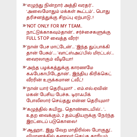
‘எழுந்து நின்றார் அத்தி வரதர்’..
‘அலைமோதும் மக்கள் கூட்டம்’.. பொது
தரிசனத்துக்கு சிறப்பு ஏற்பாடு..!
'NOT ONLY FOR MY TEAM..
நாட்டுக்காகவும்தான்'.. சர்ச்சைகளுக்கு
FULL STOP வைத்த வீரர்!
'நான் பேச மாட்டேன்'... 'இந்த துப்பாக்கி
தான் பேசும்'.... 'வாட்ஸ்அப்'பில் மிரட்டல்'...
வைரலாகும் வீடியோ!
'அந்த பழக்கத்துக்கு காரணமே
கஃபேகாபிடேதான்'.. இந்திய கிரிக்கெட்
வீரரின் உருக்கமான ட்வீட்!
'நான் யார் தெரியுமா?' .. எம்.எல்.ஏவின்
மகன் பேசிய பேச்சு.. டிராஃபிக்
போலீஸார் செய்தது என்ன தெரியுமா?
'கழுத்தில் கயிறு.. தொண்டையில்'.. '..
உதற வைக்கும், 2 தம்பதியருக்கு நேர்ந்த
இரட்டைப் படுகொலை!
'ஆஹா.. இது வேற மாதிரில்ல போகுது'..
விமானத்தில் கணவர் செய்த காரியம்..