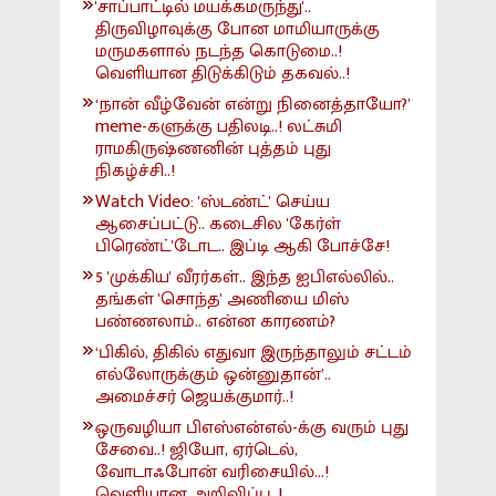
'சாப்பாட்டில் மயக்கமருந்து'..
திருவிழாவுக்கு போன மாமியாருக்கு
மருமகளால் நடந்த கொடுமை..!
வெளியான திடுக்கிடும் தகவல்..!
‘நான் வீழ்வேன் என்று நினைத்தாயோ?’
meme-களுக்கு பதிலடி..! லட்சுமி
ராமகிருஷ்ணனின் புத்தம் புது
நிகழ்ச்சி..!
Watch Video: 'ஸ்டண்ட்' செய்ய
ஆசைப்பட்டு.. கடைசில 'கேர்ள்
பிரெண்ட்'டோட.. இப்டி ஆகி போச்சே!
5 'முக்கிய' வீரர்கள்.. இந்த ஐபிஎல்லில்..
தங்கள் 'சொந்த' அணியை மிஸ்
பண்ணலாம்.. என்ன காரணம்?
‘பிகில், திகில் எதுவா இருந்தாலும் சட்டம்
எல்லோருக்கும் ஒன்னுதான்’..
அமைச்சர் ஜெயக்குமார்..!
ஒருவழியா பிஎஸ்என்எல்-க்கு வரும் புது
சேவை..! ஜியோ, ஏர்டெல்,
வோடாஃபோன் வரிசையில்...!
வெளியான அறிவிப்பு..!