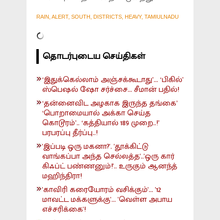
RAIN, ALERT, SOUTH, DISTRICTS, HEAVY, TAMIULNADU
தொடர்புடைய செய்திகள்
‘இதுக்கெல்லாம் அஞ்சக்கூடாது’... ‘பிகில்’
ஸ்பெஷல் ஷோ சர்ச்சை... சீமான் பதில்!
‘தன்னைவிட அழகாக இருந்த தங்கை’
‘பொறாமையால் அக்கா செய்த
கொடூரம்’.. ‘கத்தியால் 189 முறை..!’
பரபரப்பு தீர்ப்பு..!
'இப்படி ஒரு மகனா?'. 'தூக்கிட்டு
வாங்கப்பா அந்த செல்லத்த'..'ஒரு கார்
கிஃப்ட் பண்ணனும்!'.. உருகும் ஆனந்த்
மஹிந்திரா!
'காவிரி கரையோரம் வசிக்கும்'... '12
மாவட்ட மக்களுக்கு'... 'வெள்ள அபாய
எச்சரிக்கை'!