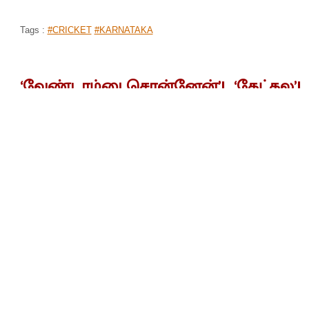
Tags :
#CRICKET
#KARNATAKA
‘வேண்டாம்னு சொன்னேன்’!.. ‘கேட்கல’!
திருமணமான 4 மாதத்தில் இளம்பெண்ணுக
முகப்பு
செய்திகள்
தமிழகம்
>
>
By
Selvakumar
|
Dec 20, 2019 09:23 PM
திருமணமான நான்கே மாதத்தில் மனைவியை க
ஏற்பட்டுள்ளது.