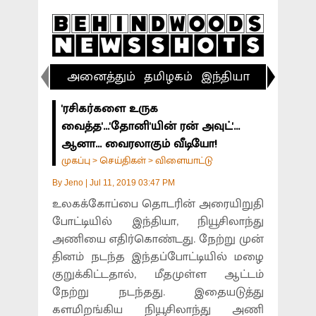
அனைத்தும்
தமிழகம்
இந்தியா
விளையா
'ரசிகர்களை உருக
வைத்த'...'தோனி'யின் ரன் அவுட்'...
ஆனா... வைரலாகும் வீடியோ!
முகப்பு
செய்திகள்
விளையாட்டு
>
>
By
Jeno
|
Jul 11, 2019 03:47 PM
உலகக்கோப்பை தொடரின் அரையிறுதி
போட்டியில் இந்தியா, நியூசிலாந்து
அணியை எதிர்கொண்டது. நேற்று முன்
தினம் நடந்த இந்தப்போட்டியில் மழை
குறுக்கிட்டதால், மீதமுள்ள ஆட்டம்
நேற்று நடந்தது. இதையடுத்து
களமிறங்கிய நியூசிலாந்து அணி