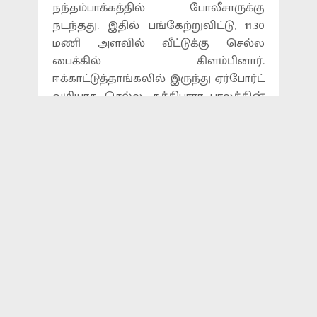
நந்தம்பாக்கத்தில் போலீசாருக்கு
நடந்தது. இதில் பங்கேற்றுவிட்டு, 11.30
மணி அளவில் வீட்டுக்கு செல்ல
பைக்கில் கிளம்பினார்.
ஈக்காட்டுத்தாங்கலில் இருந்து ஏர்போர்ட்
வழியாக செல்ல, கத்திபாரா பாலத்தின்
மீது சென்று கொண்டிருந்தார்.
அதே திசையில் சிமெண்ட் கலவை
செய்யும் கனரக லாரி ஒன்றும்
வந்துகொண்டிருந்தது. அப்போது
ஆட்டோவை முந்தி சென்ற லாரி,
இடதுபுறமாக பூந்தமல்லி வளைவில்
திரும்பியது. ஆனால் அந்த வழியில்
சென்ற நடராஜனை கவனிக்காமல்,
லாரி வேகமாக அவர் மீது மோதியது.
இதில் சம்பவ இடத்திலேயே நடராஜன்
பரிதாபமாக உயிரிழந்தார். விபத்து