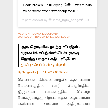
Heart broken... Still crying 😓😓... #teamindia
#msd #virat #rohit #worldcup #2019
A post shared by
🖤 Insta_bgm_songs🖤||2k||
(@insta_b
MSDHONI
,
ICCWORLDCUP2019
,
WORLDCUPINENGLAND
,
ICCWORLDCUP
'ஒரு நொடியில் நடந்த விபரீதம்'..
‘டிராஃபிக் சப்-இன்ஸ்பெக்டருக்கு
நேர்ந்த பரிதாப கதி’... வீடியோ!
முகப்பு
செய்திகள்
தமிழகம்
>
>
By
Sangeetha
|
Jul 11, 2019 03:39 PM
சென்னை கிண்டி அருகே கத்திப்பாரா
மேம்பாலத்தில் லாரி மோதியதில்,
இருசக்கர வாகனத்தில் சென்ற
போக்குவரத்து சிறப்பு உதவி ஆய்வாளர்
பலியான சம்பவம் அதிர்ச்சியை