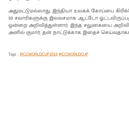
அதுமட்டுமல்லாது, இந்தியா உலகக் கோப்பை கிரிக்க
50 சவாரிகளுக்கு இலவசமாக ஆட்டோ ஓட்டவிருப்ப
ஒன்றை அறிவித்துள்ளார். இந்த சலுகையை அறிவித்
அனில் குமார், தன் நாட்டுக்காக இதைச் செய்வதாகக் க
Tags :
#ICCWORLDCUP2019
#ICCWORLDCUP
‘முக்கிய விக்கெட்டை ரன் அவுட் செய்த ஜ
விக்கெட்டுகள் எடுத்து அசத்தல்..!
முகப்பு
செய்திகள்
விளையாட்டு
>
>
By
Selvakumar
|
Jul 10, 2019 05:55 PM
நியூஸிலாந்துக்கு எதிரான அரையிறுதிப் போட்டிய
இழந்து இந்திய அணி திணறி வருகிறது.