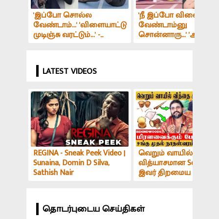
'இப்போ சொல்ல
'நீ இப்போ விளையாட
வேண்டாம்...' 'விளையாட்டு
வேண்டாம்னு
முடிஞ்சு வரட்டும்...' -
சொன்னாரு...' 'அது ஏன
'விஷயத்தை' கேள்விப்பட்டு
இப்போ தான் எனக்கு
உடைந்து கதறிய 'ஒலிம்பிக்'
புரியுது...' - வெற்றி பெற
வீராங்கனை...!
'எப்படி' என பகிர்ந்த
LATEST VIDEOS
இந்தியாவின் 'தங்க' மகன
REGINA - Sneak Peek Video |
வெறும் வாயில் இப்படி
Sunaina, Domin D Silva,
வித்யாசமான Sound-ஆ
Sathish Nair
இவர் திறமைய பாத்து
மிரளாத ஆளே இல்ல! V
அர்ச்சகர் பேட்டி
தொடர்புடைய செய்திகள்