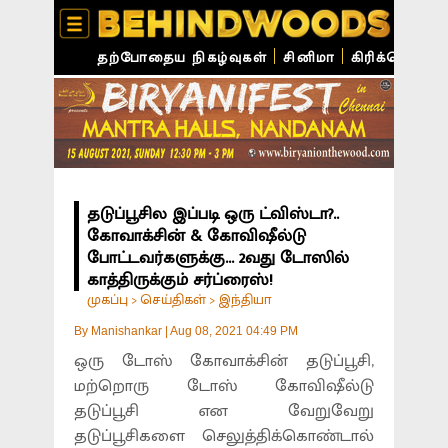
தற்போதைய நிகழ்வுகள்
சினிமா
கிரிக்கெட்
ச
தடுப்பூசில இப்படி ஒரு ட்விஸ்டா?..
கோவாக்சின் & கோவிஷீல்டு
போட்டவர்களுக்கு... 2வது டோஸில்
காத்திருக்கும் சர்ப்ரைஸ்!
முகப்பு
செய்திகள்
இந்தியா
>
>
By
Manishankar
|
Aug 08, 2021 04:49 PM
ஒரு டோஸ் கோவாக்சின் தடுப்பூசி,
மற்றொரு டோஸ் கோவிஷீல்டு
தடுப்பூசி என வேறுவேறு
தடுப்பூசிகளை செலுத்திக்கொண்டால்