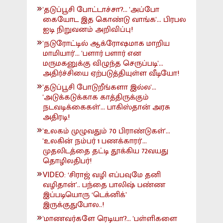
'தடுப்பூசி போட்டாச்சா'?... 'அப்போ
கையோட இத கொண்டு வாங்க'... பிரபல
ஐடி நிறுவனம் அறிவிப்பு!
'நடுரோட்டில் ஆக்ரோஷமாக மாறிய
மாமியார்'... 'பளார் பளார் என
மருமகனுக்கு விழுந்த செருப்படி'...
அதிர்ச்சியை ஏற்படுத்தியுள்ள வீடியோ!
'தடுப்பூசி போடுறீங்களா இல்ல'...
'அடுக்கடுக்காக காத்திருக்கும்
நடவடிக்கைகள்'... பாகிஸ்தான் அரசு
அதிரடி!
'உலகம் முழுவதும் 70 பிராண்டுகள்'...
'உலகின் நம்பர் 1 பணக்காரர்'...
முதலிடத்தை தட்டி தூக்கிய 72வயது
தொழிலதிபர்!
VIDEO: ‘சிராஜ் வழி எப்பவுமே தனி
வழிதான்’.. பந்தை பாலிஷ் பண்ண
இப்படியொரு ‘டெக்னிக்’
இருக்குதுபோல..!
'மாணவர்களே ரெடியா'?... 'பள்ளிகளை