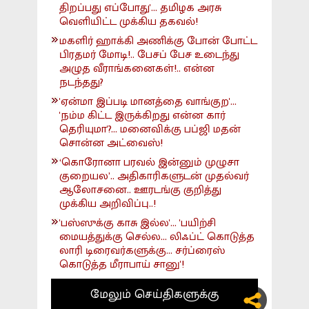
திறப்பது எப்போது'... தமிழக அரசு
வெளியிட்ட முக்கிய தகவல்!
மகளிர் ஹாக்கி அணிக்கு போன் போட்ட
பிரதமர் மோடி!.. பேசப் பேச உடைந்து
அழுத வீராங்கனைகள்!.. என்ன
நடந்தது?
'ஏன்மா இப்படி மானத்தை வாங்குற'...
'நம்ம கிட்ட இருக்கிறது என்ன கார்
தெரியுமா'?... மனைவிக்கு பப்ஜி மதன்
சொன்ன அட்வைஸ்!
‘கொரோனா பரவல் இன்னும் முழுசா
குறையல’.. அதிகாரிகளுடன் முதல்வர்
ஆலோசனை.. ஊரடங்கு குறித்து
முக்கிய அறிவிப்பு..!
'பஸ்ஸுக்கு காசு இல்ல'... 'பயிற்சி
மையத்துக்கு செல்ல... லிஃப்ட் கொடுத்த
லாரி டிரைவர்களுக்கு... சர்ப்ரைஸ்
கொடுத்த மீராபாய் சானு'!
மேலும் செய்திகளுக்கு