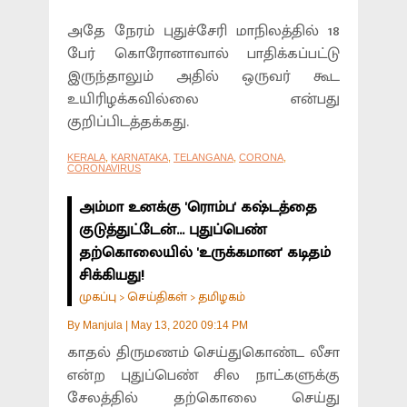
அதே நேரம் புதுச்சேரி மாநிலத்தில் 18
பேர் கொரோனாவால் பாதிக்கப்பட்டு
இருந்தாலும் அதில் ஒருவர் கூட
உயிரிழக்கவில்லை என்பது
குறிப்பிடத்தக்கது.
KERALA
,
KARNATAKA
,
TELANGANA
,
CORONA
,
CORONAVIRUS
அம்மா உனக்கு 'ரொம்ப' கஷ்டத்தை
குடுத்துட்டேன்... புதுப்பெண்
தற்கொலையில் 'உருக்கமான' கடிதம்
சிக்கியது!
முகப்பு
செய்திகள்
தமிழகம்
>
>
By
Manjula
|
May 13, 2020 09:14 PM
காதல் திருமணம் செய்துகொண்ட லீசா
என்ற புதுப்பெண் சில நாட்களுக்கு
சேலத்தில் தற்கொலை செய்து