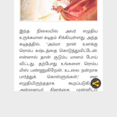
இந்த நிலையில் அவர் எழுதிய
உருக்கமான கடிதம் சிக்கியுள்ளது. அந்த
கடிதத்தில், ''அம்மா நான் உனக்கு
ரொம்ப கஷ்டத்தை கொடுத்துவிட்டேன்.
என்னால் தான் குடும்ப மானம் போய்
விட்டது. தற்போது உங்களை ரொம்ப
மிஸ் பண்ணுகிறேன். உடலை நன்றாக
பார்த்துக் கொள்ளுங்கள்,'' என
எழுதியிருந்ததாக கூறப்படுகிறது.
அன்னையர் தினத்தை முன்னிட்டு
தன்னுடைய அம்மாவுக்கு லீசா வாழ்த்து
தெரிவித்து குறுஞ்செய்தி அனுப்பி
உள்ளார். இது தெரியவந்து ராஜ்குமார்
அவருடன் சண்டை போட்டு இருக்கிறார்.