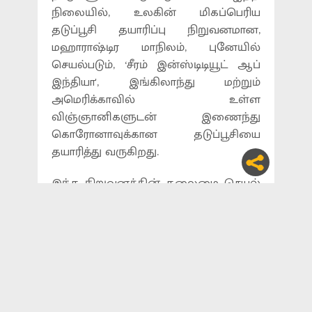
நிலையில், உலகின் மிகப்பெரிய
தடுப்பூசி தயாரிப்பு நிறுவனமான,
மஹாராஷ்டிர மாநிலம், புனேயில்
செயல்படும், ‘சீரம் இன்ஸ்டிடியூட் ஆப்
இந்தியா', இங்கிலாந்து மற்றும்
அமெரிக்காவில் உள்ள
விஞ்ஞானிகளுடன் இணைந்து
கொரோனாவுக்கான தடுப்பூசியை
தயாரித்து வருகிறது.
இந்த நிறுவனத்தின் தலைமை செயல்
அதிகாரி, ஆதிர் பூனேவாலா
கூறியதாவது: ‘கொரோனாவுக்கு
தடுப்பூசி தயாரிக்கும் முயற்சியில்,
சர்வதேச அளவில், ஏழு மிகப் பெரிய
நிறுவனங்கள் இந்த திட்டத்தில்
இணைந்துள்ளன. அதில், சீரம்
நிறுவனமும் ஒன்று. ஒரு வாரத்திற்கு