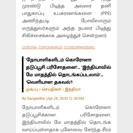
முரண்டு பிடித்த அவரை தனி
பாதுகாப்பு உபகரணங்களை (PPE)
அணிந்தபடி போலீஸாரும்
மருத்துவர்களும் அந்த நபரை பிடித்து
சிகிச்சைக்காக அழைத்துச் சென்றனர்.
CORONA
,
CORONAVIRUS
,
COVID19PANDEMIC
'நோயாளிகளிடம் கொரோனா
தடுப்பூசி பரிசோதனை'... ‘இந்தியாவில்
மே மாதத்தில் தொடங்கப்படலாம்’...
‘வெளியான தகவல்’!
முகப்பு
செய்திகள்
இந்தியா
>
>
By
Sangeetha
|
Apr 28, 2020 11:38 AM
நோயாளிகளிடம் கொரோனா
தடுப்பூசிக்கான பரிசோதனை,
இந்தியாவில் மே மாதத்தில் தொடங்க
வாய்ப்புள்ளதாக புனேவை சேர்ந்த சீரம்