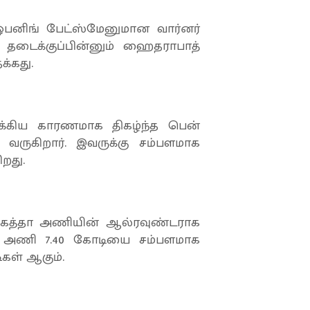
பனிங் பேட்ஸ்மேனுமான வார்னர்
. தடைக்குப்பின்னும் ஹைதராபாத்
க்கது.
்கிய காரணமாக திகழ்ந்த பென்
ருகிறார். இவருக்கு சம்பளமாக
றது.
்கத்தா அணியின் ஆல்ரவுண்டராக
அந்த அணி 7.40 கோடியை சம்பளமாக
ிகள் ஆகும்.