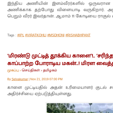
இந்திய அணியின் இளம்வீரர்களில் ஒருவரான 
அணிக்காக தற்போது விளையாடி வருகிறார். அந
பெறும் வீரர் இவர்தான். ஆமாம் 11 கோடியை ராகுல்
Tags :
#IPL
#VIRATKOHLI
#MSDHONI
#RISHABHPANT
‘மிரண்டு முட்டித் தூக்கிய காளை’!.. ‘சரிந
காப்பாற்ற போராடிய மகன்..! மிரள வைத்த 
முகப்பு
செய்திகள்
தமிழகம்
>
>
By
Selvakumar
|
Nov 21, 2019 07:00 PM
காளை முட்டியதில் அதன் உரிமையாளர் குடல் சர
அதிர்ச்சியை ஏற்படுத்தியுள்ளது.