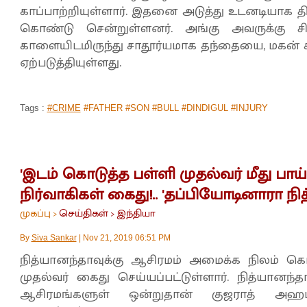
காப்பாற்றியுள்ளார். இதனை அடுத்து உடனடியாக த
கொண்டு சென்றுள்ளனர். அங்கு அவருக்கு சிகி
காளையிடமிருந்து சாதூர்யமாக தந்தையை, மகன் கா
ஏற்படுத்தியுள்ளது.
Tags :
#CRIME
#FATHER #SON #BULL #DINDIGUL #INJURY
'இடம் கொடுத்த பள்ளி முதல்வர் மீது பாய்ந
நிர்வாகிகள் கைது!.. 'தப்பியோடினாரா நித்தி
முகப்பு
செய்திகள்
இந்தியா
>
>
By
Siva Sankar
|
Nov 21, 2019 06:51 PM
நித்யானந்தாவுக்கு ஆசிரமம் அமைக்க நிலம் க
முதல்வர் கைது செய்யப்பட்டுள்ளார். நித்யானந்தா
ஆசிரமங்களுள் ஒன்றுதான் குஜராத் அஹம