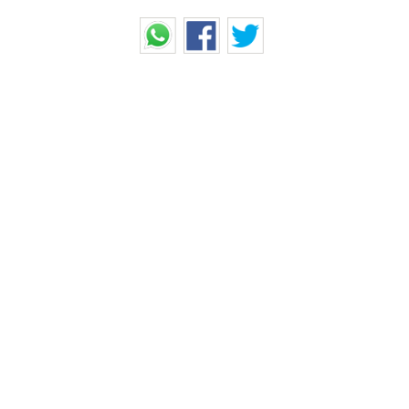
ாதல்' திருமணம் செய்த
ுகொலை!
ை சேர்ந்த நம்பிராஜ் என்னும்
மியும் காதலித்து வந்துள்ளனர்.
ும் பெண்ணின் வீட்டில் இவர்கள்
தொடர்ந்து நம்பிராஜ் அந்த பெண்ணை