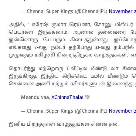
— Chennai Super Kings (@ChennaiIPL)
November 26
அதில், '' சுரேஷ் குமார் ரெய்னா, சோனு, மிஸ்ட
பெயர்கள் இருக்கலாம். ஆனால் தலைவரை போ
இன்னொரு பெயரும் கிடைத்துள்ளது. இப்பொழுத
எங்களது 3-வது நம்பர் தற்போது 33-வது நம்பரில
முழுவதும் மகிழ்ச்சி நிறைந்திருக்க வாழ்த்துக்கள்,'' 
தொடர்ந்து மற்றொரு ட்வீட்டில் மீண்டு வா 'சி
இருக்கிறது. இந்திய கிரிக்கெட் டீமில் மீண்டு
சென்னை அணி மற்றும் ரசிகர்களுடன் இணைந்து நா
Meendu vaa,
#ChinnaThala
! 💛
— Chennai Super Kings (@ChennaiIPL)
November 26
இனிய பிறந்தநாள் வாழ்த்துக்கள் சின்ன தல..