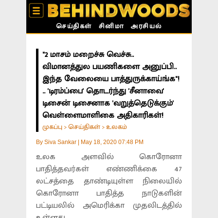
செய்திகள்
சினிமா
அரசியல்
"2 மாசம் மறைச்சு வெச்சு..
விமானத்துல பயணிகளை அனுப்பி..
இந்த வேலையை பாத்துருக்காய்ங்க"!
.. 'டிரம்ப்பை' தொடர்ந்து 'சீனாவை'
டிசைன் டிசைனாக 'வறுத்தெடுக்கும்'
வெள்ளைமாளிகை அதிகாரிகள்!
முகப்பு
செய்திகள்
உலகம்
>
>
By
Siva Sankar
|
May 18, 2020 07:48 PM
உலக அளவில் கொரோனா
பாதித்தவர்கள் எண்ணிக்கை 47
லட்சத்தை தாண்டியுள்ள நிலையில்
கொரோனா பாதித்த நாடுகளின்
பட்டியலில் அமெரிக்கா முதலிடத்தில்
உள்ளது.