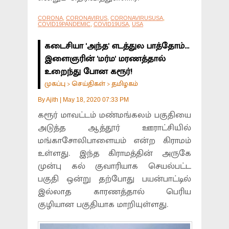
CORONA
,
CORONAVIRUS
,
CORONAVIRUSUSA
,
COVID19PANDEMIC
,
COVID19USA
,
USA
கடைசியா 'அந்த' எடத்துல பாத்தோம்...
இளைஞரின் 'மர்ம' மரணத்தால்
உறைந்து போன கரூர்!
முகப்பு
செய்திகள்
தமிழகம்
>
>
By
Ajith
|
May 18, 2020 07:33 PM
கரூர் மாவட்டம் மண்மங்கலம் பகுதியை
அடுத்த ஆத்தூர் ஊராட்சியில்
மங்காசோலிபாளையம் என்ற கிராமம்
உள்ளது. இந்த கிராமத்தின் அருகே
முன்பு கல் குவாரியாக செயல்பட்ட
பகுதி ஒன்று தற்போது பயன்பாட்டில்
இல்லாத காரணத்தால் பெரிய
குழியான பகுதியாக மாறியுள்ளது.