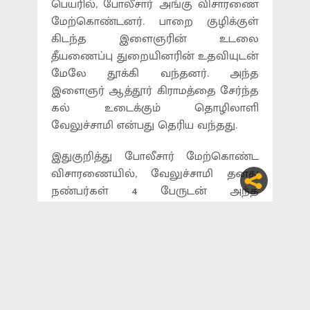
பெயரில், போலீசார் அங்கு விசாரணை
மேற்கொண்டனர். பாறை குழிக்குள்
கிடந்த இளைஞரின் உடலை
தீயணைப்பு துறையினரின் உதவியுடன்
மேலே தூக்கி வந்தனர். அந்த
இளைஞர் ஆத்தூர் கிராமத்தை சேர்ந்த
கல் உடைக்கும் தொழிலாளி
வேலுச்சாமி என்பது தெரிய வந்தது.
இதுகுறித்து போலீசார் மேற்கொண்ட
விசாரணையில், வேலுச்சாமி தனது
நண்பர்கள் 4 பேருடன் அந்த
பாறைக்குழி அருகே மது அருந்த
சென்றதாக தெரிகிறது. 'நாங்கள் மது
அருந்திக் கொண்டிருக்கும் போது
வேலுச்சாமி தவறுதலாக
பாறைக்குழிக்குள் விழுந்து விட்டார்.
நாங்களும் போதையில் இருந்ததன்