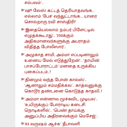
சம்பவம்’..
'ஷூ லேஸ்' கட்டத் தெரியாதவங்க..
எல்லாம் 'பேச' வந்துட்டாங்க... யாரை
சொல்றாரு ரவி சாஸ்திரி?
‘இதையெல்லாம் நம்பர் பிளேட்டில்
எழுதக்கூடாது’.. ‘250க்கும்
அதிகமானவர்களுக்கு அபராதம்
விதித்த போலீஸார்’..
‘அழுகாத சாமி, அம்மா எப்படினாலும்
உனைய மேல் எடுத்துறேன்’.. ‘தாயின்
பாசப்போராட்டம்’ மனதை உருக்கிய
புகைப்படம்..!
‘தினமும் வந்த போன் கால்ஸ்’..
‘ஆனாலும் சம்மதிக்கல’.. காதலனுக்கு
கொடூர தண்டனை கொடுத்த காதலி..!
‘அம்மா என்னால மூச்சுவிட முடியல’..
‘உயிருக்குப் போராடிய கடைசி
நொடிகளில்’.. ‘பெண் தாய்க்கு
அனுப்பிய அதிரவைக்கும் மெசேஜ்’..
‘65 வருஷம் ஆச்சு’ ‘தீபாவளி