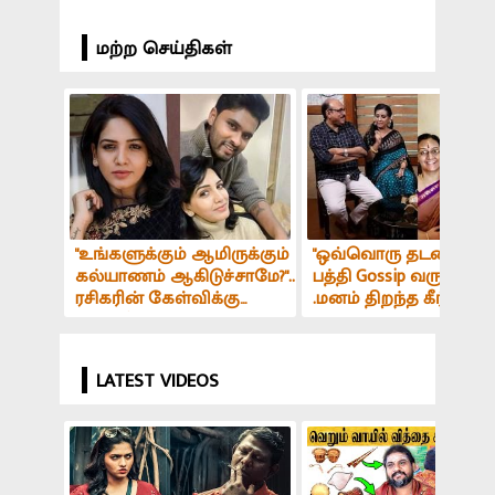
மற்ற செய்திகள்
"உங்களுக்கும் ஆமிருக்கும்
"ஒவ்வொரு தடவை கீர்த
கல்யாணம் ஆகிடுச்சாமே?"..
பத்தி Gossip வரும்போது
ரசிகரின் கேள்விக்கு
.மனம் திறந்த கீர்த்தி
பாவனி கொடுத்த Thug
சுரேஷின்
ரிப்ளை.!
பெற்றோர்..Exclusive..!
LATEST VIDEOS