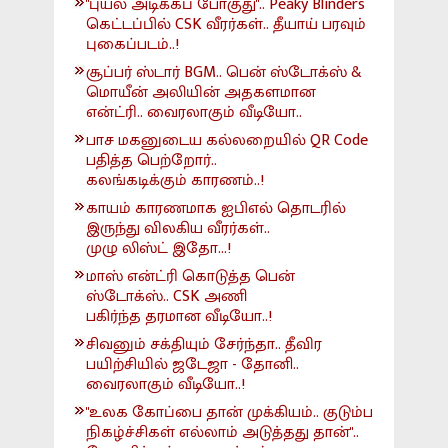
"புயல் அடிக்கப் போகுது".. Peaky Blinders
கெட்டப்பில் CSK வீரர்கள்.. தீயாய் பரவும்
புகைப்படம்..!
சூப்பர் ஸ்டார் BGM.. பென் ஸ்டோக்ஸ் &
மொயீன் அலியின் அதகளமான
என்ட்ரி.. வைரலாகும் வீடியோ..
பாச மகனுடைய கல்லறையில் QR Code
பதித்த பெற்றோர்..
கலங்கடிக்கும் காரணம்..!
காயம் காரணமாக ஐபிஎல் தொடரில்
இருந்து விலகிய வீரர்கள்..
முழு லிஸ்ட் இதோ...!
மாஸ் என்ட்ரி கொடுத்த பென்
ஸ்டோக்ஸ்.. CSK அணி
பகிர்ந்த தரமான வீடியோ..!
சிவனும் சக்தியும் சேர்ந்தா.. தீவிர
பயிற்சியில் ஜடேஜா - தோனி..
வைரலாகும் வீடியோ..!
"உலக கோப்பை தான் முக்கியம்.. குடும்ப
நிகழ்ச்சிகள் எல்லாம் அடுத்தது தான்"..