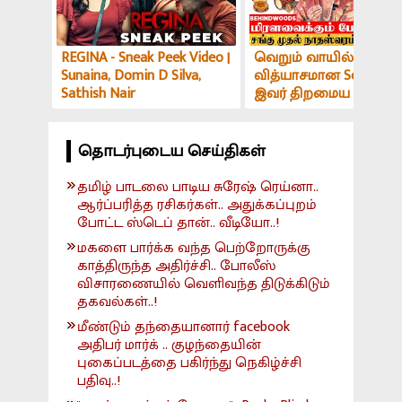
REGINA - Sneak Peek Video |
வெறும் வாயில் இப்படி
Sunaina, Domin D Silva,
வித்யாசமான Sound-ஆ
Sathish Nair
இவர் திறமைய பாத்து
மிரளாத ஆளே இல்ல! V
அர்ச்சகர் பேட்டி
தொடர்புடைய செய்திகள்
தமிழ் பாடலை பாடிய சுரேஷ் ரெய்னா..
ஆர்ப்பரித்த ரசிகர்கள்.. அதுக்கப்புறம்
போட்ட ஸ்டெப் தான்.. வீடியோ..!
மகளை பார்க்க வந்த பெற்றோருக்கு
காத்திருந்த அதிர்ச்சி.. போலீஸ்
விசாரணையில் வெளிவந்த திடுக்கிடும்
தகவல்கள்..!
மீண்டும் தந்தையானார் facebook
அதிபர் மார்க் .. குழந்தையின்
புகைப்படத்தை பகிர்ந்து நெகிழ்ச்சி
பதிவு..!