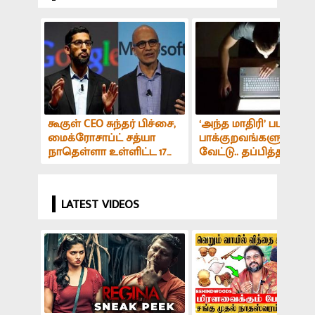
கூகுள் CEO சுந்தர் பிச்சை,
‘அந்த மாதிரி’ படம்
மைக்ரோசாப்ட் சத்யா
பாக்குறவங்களுக்கு
நாதெள்ளா உள்ளிட்ட 17
வேட்டு.. தப்பித்தவறி க
பேருக்கு பத்ம பூஷண்
இதை ‘கிளிக்’ பண்ணா
விருது.. மத்திய அரசு
சோலி முடிஞ்சுது.. அல
அறிவிப்பு..!
பண்ணிய
LATEST VIDEOS
ஆராய்ச்சியாளர்..!