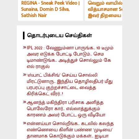
REGINA - Sneak Peek Video |
வெறும் வாயில் இப்படி
Sunaina, Domin D Silva,
வித்யாசமான Sound-ஆ
Sathish Nair
இவர் திறமைய பாத்து
மிரளாத ஆளே இல்ல! V
அர்ச்சகர் பேட்டி
தொடர்புடைய செய்திகள்
IPL 2022 : வேணும்னா பாருங்க.. 10 டீமும்
அவர எடுக்க போட்டி போடும்.. செம
டிமாண்டுங்க.. அடித்துச் சொல்லும் கே
எல் ராகுல்
‘ஸ்பாட் பிக்சிங்’ செய்ய சொல்லி
மிரட்டுனாரு.. இந்திய தொழிலதிபர் மீது
பரபரப்பு குற்றச்சாட்டை வைத்த
கிரிக்கெட் வீரர்..!
ஆனந்த் மகிந்திரா பரிசாக அளித்த
பொலேரோ கார்.. எல்லாத்துக்கும்
காரணம் அவர் போட்ட ஒரு வீடியோ
என்னய்யா சொல்றீங்க.. கடலில் கலந்த
எண்ணெயை கிளீன் பண்ண ‘முடியை’
தானமாக கொடுக்கும் மக்கள்.. ஐடியா