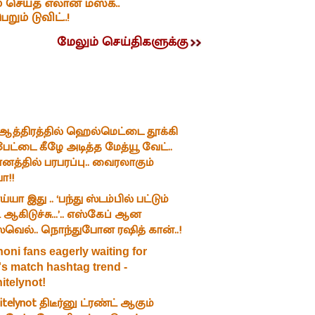
் செய்த எலான் மஸ்க்..
ும் டுவிட்..!
மேலும் செய்திகளுக்கு
 ஆத்திரத்தில் ஹெல்மெட்டை தூக்கி
 பேட்டை கீழே அடித்த மேத்யூ வேட்..
த்தில் பரபரப்பு.. வைரலாகும்
ோ!!
யா இது .. ‘பந்து ஸ்டம்பில் பட்டும்
 ஆகிடுச்சு...’.. எஸ்கேப் ஆன
்வெல்.. நொந்துபோன ரஷித் கான்..!
oni fans eagerly waiting for
's match hashtag trend -
itelynot!
itelynot திடீர்னு ட்ரண்ட் ஆகும்