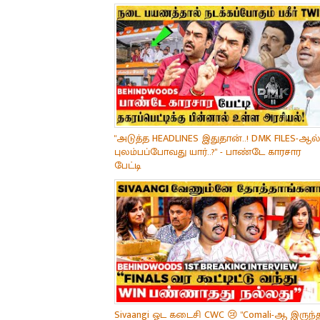
"அடுத்த HEADLINES இதுதான்..! DMK FILES-ஆல்
புலம்பப்போவது யார்..?" - பாண்டே காரசார
பேட்டி
Sivaangi ஓட கடைசி CWC 😢 "Comali-ஆ இருந்த