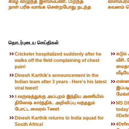
கீழே விழுந்த இளம்பெண்.. பிறந்த
விளம்பரம
நாள் பரிசு வாங்க சென்றபோது நடந்த
கவனம் பெற
சோகம்..!
தொடர்புடைய செய்திகள்
கடும்
Cricketer hospitalized suddenly after he
வீசி..
walks off the field complaining of chest
மைதான
pain!
வீடிய
Dinesh Karthik's announcement in the
என்னய்
Indian team after 3 years - Here's his latest
இப்படி
viral tweet!
மேக்ஸ
3 வருஷத்துக்கு அப்புறம் இந்திய அணியில்
தினேஷ் கார்த்திக்… அறிவிப்பு வந்ததும்
MS Dh
போட்ட வைரல் Tweet
today
#Defin
Dinesh Karthik returns to India squad for
#Defin
South Africa!