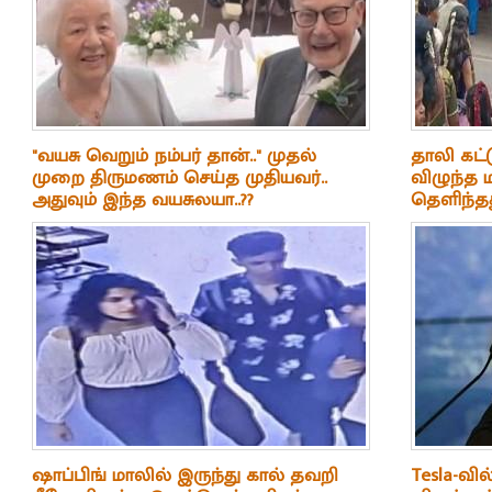
"வயசு வெறும் நம்பர் தான்.." முதல்
தாலி கட்ட
முறை திருமணம் செய்த முதியவர்..
விழுந்த 
அதுவும் இந்த வயசுலயா..??
தெளிந்தத
களேபரம்
ஷாப்பிங் மாலில் இருந்து கால் தவறி
Tesla-வில