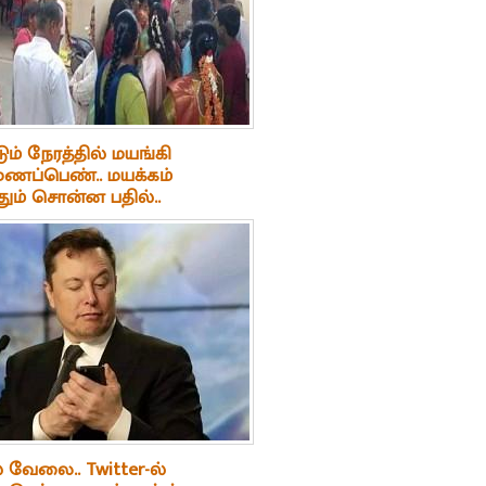
ும் நேரத்தில் மயங்கி
மணப்பெண்.. மயக்கம்
ும் சொன்ன பதில்..
 ஆன கல்யாண வீடு..!
் வேலை.. Twitter-ல்