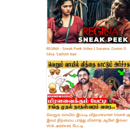
REGINA - Sneak Peek Video | Sunaina, Domin D
Silva, Sathish Nair
வெறும் வாயில் இப்படி வித்யாசமான Sound-ஆ
இவர் திறமைய பாத்து மிரளாத ஆளே இல்ல!
Viral அர்ச்சகர் பேட்டி