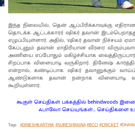
இந்த நிலையில், தென் ஆப்பிரிக்காவுக்கு எதிர
தொடக்க ஆட்டக்காரர் ஷிகர் தவான் இடம்பெறாதது
எழுப்பியுள்ளார். அதில், ‘ஷிகர் தவான் நிச்சயம் ஏ
கேப்டனும் தவான் மாதிரியான வீரரை விரும்புவார்
அணியை எப்போதும் மகிழ்ச்சியாக வைத்திருப்பார்.
சிறப்பாக விளையாடி வருகிறார். தினேஷ் கார்த்திக்
என்றால், கண்டிப்பாக ஷிகர் தவானுக்கும் வாய்ப்
ஆண்டுகளாக தவான் நன்றாக விளையாடி வரு
கூறியுள்ளார்.
கூகுள் செய்திகள் பக்கத்தில் behindwoods இ
ஃபாலோ செய்யுங்கள்... செய்திகளை உட
Tags :
#DINESHKARTHIK
#SURESHRAINA
#BCCI
#CRICKET
#DHAWA