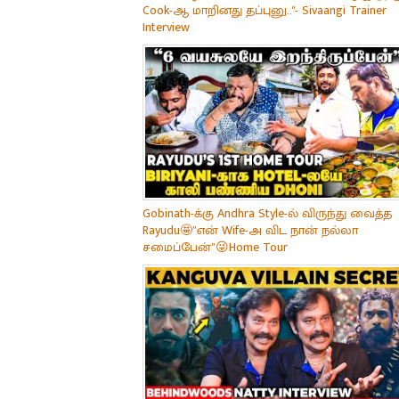
Cook-ஆ மாறினது தப்புனு.."- Sivaangi Trainer
Interview
Gobinath-க்கு Andhra Style-ல் விருந்து வைத்த
Rayudu🤩”என் Wife-அ விட நான் நல்லா
சமைப்பேன்”😜Home Tour