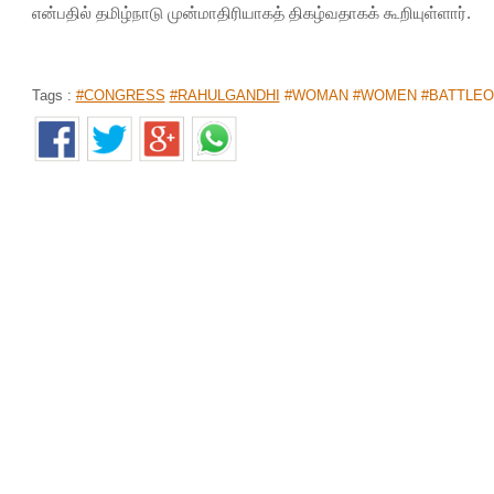
என்பதில் தமிழ்நாடு முன்மாதிரியாகத் திகழ்வதாகக் கூறியுள்ளார்.
Tags :
#CONGRESS
#RAHULGANDHI
#WOMAN #WOMEN #BATTLEO
‘முக்கிய 2 மாற்றங்கள்’.. தொடரைக் கைப்பற்ற போகும் அ
போட்டி!
முகப்பு
>
செய்திகள்
>
விளையாட்டு
By
Selvakumar
|
Mar 13, 2019 02:27 PM
ஆஸ்திரேலியாவுக்கு எதிரான கடைசி ஒருநாள் போட்டியில் இந
செய்துள்ளது.